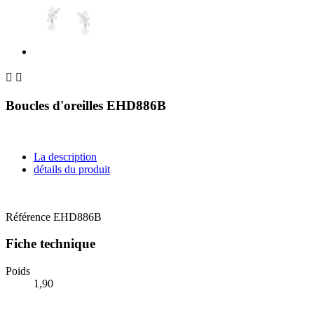


Boucles d'oreilles EHD886B
La description
détails du produit
Référence
EHD886B
Fiche technique
Poids
1,90