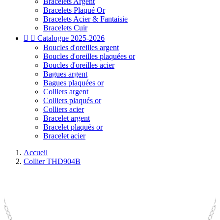
Bracelets Argent
Bracelets Plaqué Or
Bracelets Acier & Fantaisie
Bracelets Cuir


Catalogue 2025-2026
Boucles d'oreilles argent
Boucles d'oreilles plaquées or
Boucles d'oreilles acier
Bagues argent
Bagues plaquées or
Colliers argent
Colliers plaqués or
Colliers acier
Bracelet argent
Bracelet plaqués or
Bracelet acier
Accueil
Collier THD904B