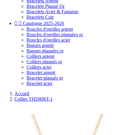
Bracelets Argent
Bracelets Plaqué Or
Bracelets Acier & Fantaisie
Bracelets Cuir


Catalogue 2025-2026
Boucles d'oreilles argent
Boucles d'oreilles plaquées or
Boucles d'oreilles acier
Bagues argent
Bagues plaquées or
Colliers argent
Colliers plaqués or
Colliers acier
Bracelet argent
Bracelet plaqués or
Bracelet acier
Accueil
Collier THD896T-1